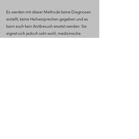
Es werden mit dieser Methode keine Diagnosen
erstellt, keine Heilversprechen gegeben und es
kann auch kein Arztbesuch ersetzt werden. Sie
eignet sich jedoch sehr wohl, medizinische
Behandlungen wertvoll zu begleiten.
"Liebe Marina, Danke für die unglaublich
berührend und heilende Frauenstreichung.
Ich hatte nicht erwartet wieviel
Geborgenheit und Emotionen hier fließen
können, wie angenehm und wohltuend
diese Streichung ist. Vorallem aber auch
wie kraftvoll sie wirkt, da sie tief
festgesetzte Emotionen in mir
aufgebrochen hat. Danke, dass du mich