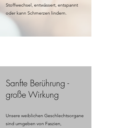
Stoffwechsel, entwässert, entspannt
oder kann Schmerzen lindern.
Sanfte Berührung -
große Wirkung
Unsere weiblichen Geschlechtsorgane
sind umgeben von Faszien,