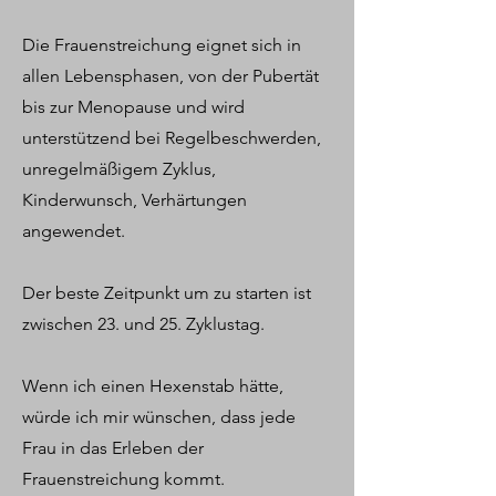
Die Frauenstreichung eignet sich in
allen Lebensphasen, von der Pubertät
bis zur Menopause und wird
unterstützend bei Regelbeschwerden,
unregelmäßigem Zyklus,
Kinderwunsch, Verhärtungen
angewendet.
Der beste Zeitpunkt um zu starten ist
zwischen 23. und 25. Zyklustag.
Wenn ich einen Hexenstab hätte,
würde ich mir wünschen, dass jede
Frau in das Erleben der
Frauenstreichung kommt.