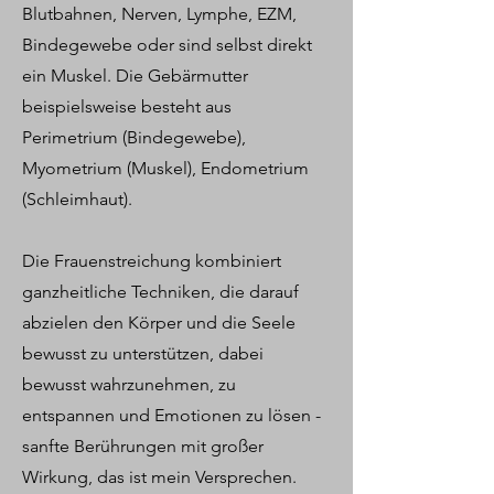
Blutbahnen, Nerven, Lymphe, EZM,
Bindegewebe oder sind selbst direkt
ein Muskel. Die Gebärmutter
beispielsweise besteht aus
Perimetrium (Bindegewebe),
Myometrium (Muskel), Endometrium
(Schleimhaut).
Die Frauenstreichung kombiniert
ganzheitliche Techniken, die darauf
abzielen den Körper und die Seele
bewusst zu unterstützen, dabei
bewusst wahrzunehmen, zu
entspannen und Emotionen zu lösen -
sanfte Berührungen mit großer
Wirkung, das ist mein Versprechen.